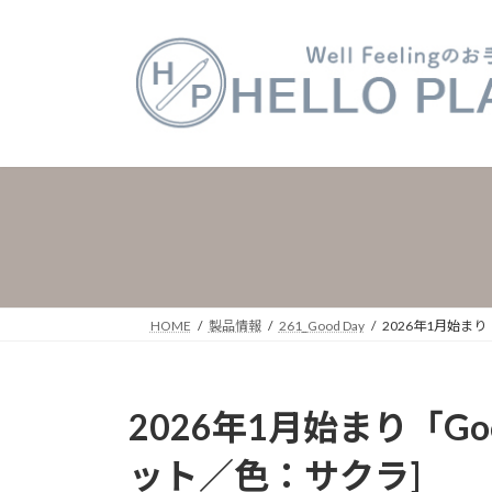
コ
ナ
ン
ビ
テ
ゲ
ン
ー
ツ
シ
へ
ョ
ス
ン
キ
に
ッ
移
プ
動
HOME
製品情報
261_Good Day
2026年1月始ま
2026年1月始まり「G
ット／色：サクラ]