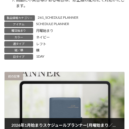
ます。
261_SCHEDULE PLANNER
製品情報カテゴリー
SCHEDULE PLANNER
アイテム
月曜始まり
曜日始まり
ネイビー
カラー
レフト
週タイプ
横
縦／横
1DAY
日タイプ
前の記事
​ 2026年1月始まりスケジュールプランナー[月曜始まり／週：ブロック／日：２DAY／色：ネイビー]