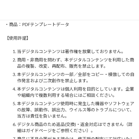
・iPad（※2020年以降の機種を推奨）
・ノートアプリ：Goodnotes6
・デジタルペン（Apple pencil等）
・商品：PDFテンプレートデータ
【使用許諾】
当デジタルコンテンツは著作権を放棄しておりません。
商用・非商用を問わず、本デジタルコンテンツを利用した商
品の複製、改変、再配布、販売を禁止します。
本デジタルコンテンツの一部／全部をコピー・模倣しての自
作発言および二次創作を禁止します。
本デジタルコンテンツは個人利用を目的としています。企業
や組織内で複数利用する場合にはご相談ください。
本デジタルコンテンツ使用時に発生した機器やソフトウェア
の故障、誤動作、誤出力、ウイルス等のトラブルについて、
当方は責任を負いません。
デジタル商品のため返品(交換)・返金対応はできません（詳
細はガイドページをご参照ください）。
商品に不具合等がある場合は、修正版の配布にて対応いたし