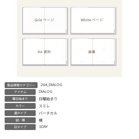
264_DIALOG
製品情報カテゴリー
DIALOG
アイテム
日曜始まり
曜日始まり
スミレ
カラー
バーチカル
週タイプ
横
縦／横
1DAY
日タイプ