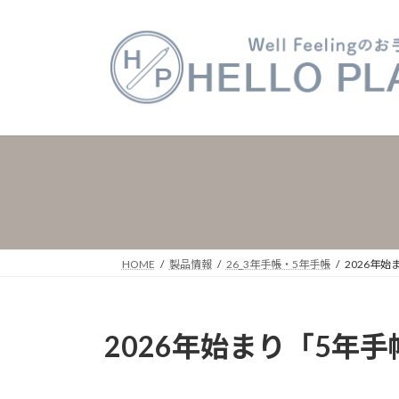
コ
ナ
ン
ビ
テ
ゲ
ン
ー
ツ
シ
へ
ョ
ス
ン
キ
に
ッ
移
プ
動
HOME
製品情報
26_3年手帳・5年手帳
2026年始
2026年始まり「5年手