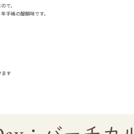
なので、
５年手帳の醍醐味です。
けます