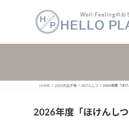
コ
ナ
ン
ビ
テ
ゲ
ン
ー
ツ
シ
へ
ョ
ス
ン
キ
に
ッ
移
プ
動
HOME
2026先生手帳
ほけんしつ
2026年度「ほ
2026年度「ほけん