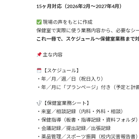
15ヶ月対応（2026年2月〜2027年4月）
現場の声をもとに作成
保健室で実際に使う業務内容から、必要なシ
これ一冊で、スケジュール～保健室業務まで
主な内容
【スケジュール】
・年／月／週／日（祝日入り）
・年／月に「プランページ」付き（予定と計
【保健室業務シート】
・来室／相談記録（内科・外科・相談）
・保健指導（板書・指導記録・資料フォルダ
・会議記録／提出記録／出張記録
・薬品管理／スポーツ振興（校内災害報告書