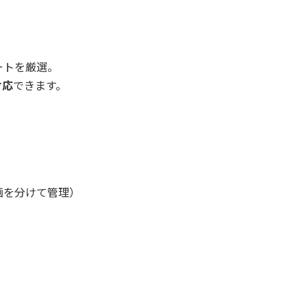
ートを厳選。
対応
できます。
画を分けて管理）
）
）