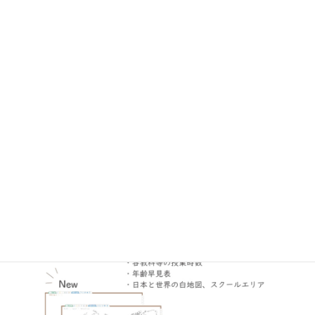
【Tips】