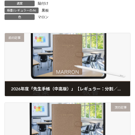
貼付け
週案
黒板
板書(レギュラーのみ)
マロン
色
前の記事
2026年度「先生手帳（中高版）」【レギュラー：分割／黒板】【色：マロン】
次の記事