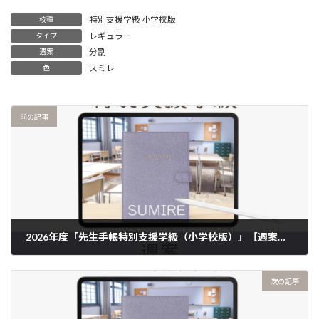
特別支援学級 小学校版
校種
レギュラー
タイプ
分割
週案
スミレ
色
前の記事
2026年度「先生手帳特別支援学級（小学校版）」【週案：貼付け型】【色：スミレ】
次の記事