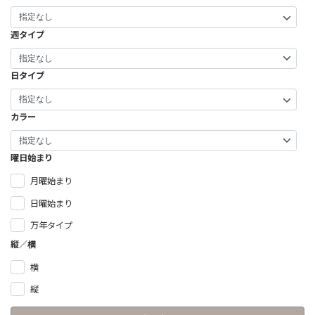
ー
ジ
週タイプ
送
日タイプ
り
カラー
曜日始まり
月曜始まり
日曜始まり
万年タイプ
縦／横
横
縦