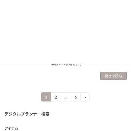
続きを読む
2026年度「先生手帳特別支援学級（中学
特別支援学級 中学校版
校版）」【週案：一体型】【色：サク
ラ】
iPadのノートアプリGoodnotesで使用する、デ
ジタル先生手帳。授業計画＋校務管理＋スケジ
ュールを一元管理！ 2,200円
先生手帳（特別
支援学級・中学校版）とは 特別支援学級・通級
学級での使用を […]
続きを読む
投
1
2
…
6
»
固
固
固
定
定
定
稿
ペ
ペ
ペ
デジタルプランナー検索
ー
ー
ー
の
ジ
ジ
ジ
ペ
アイテム