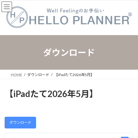
コ
ナ
ン
ビ
テ
ゲ
ン
ー
ツ
シ
へ
ョ
ス
ン
キ
に
ダウンロード
ッ
移
プ
動
HOME
ダウンロード
【iPadたて2026年5月】
【iPadたて2026年5月】
ダウンロード