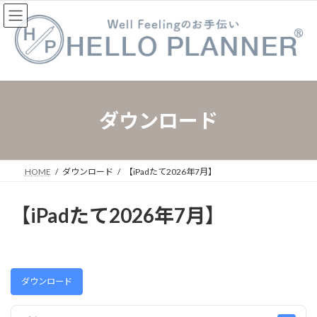
コ
ナ
ン
ビ
テ
ゲ
ン
ー
ツ
シ
へ
ョ
ス
ン
キ
に
ダウンロード
ッ
移
プ
動
HOME
ダウンロード
【iPadたて2026年7月】
【iPadたて2026年7月】
ダウンロード