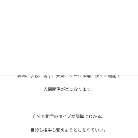
お互いにストレスなく関われるようになり、自分のやりたいことに
集中できるようになりました。
そのノウハウをまとめたのが「ヒト・コト・モノ診断」です。
人間関係の問題は「自分」と「相手」の違いから生じます。
「ヒト・コト・モノ」タイプで、
自分を知り、相手が分かると、
職場、学校、親子、夫婦、サークル等、多くの場面で
人間関係が楽になります。
自分と相手のタイプが簡単にわかる。
自分も相手も変えようとしなくていい。