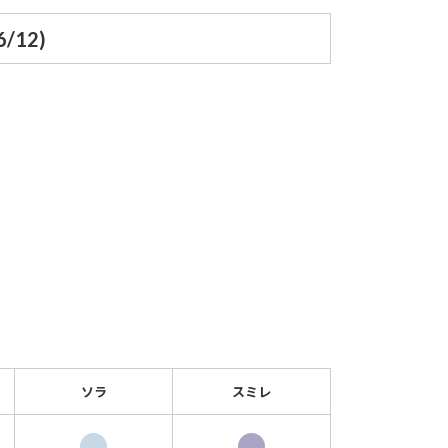
/12)
ソラ
スミレ
●
●