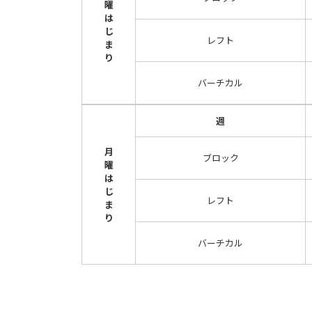
曜
は
じ
レフト
ま
り
バーチカル
週
月
ブロック
曜
は
じ
レフト
ま
り
バーチカル