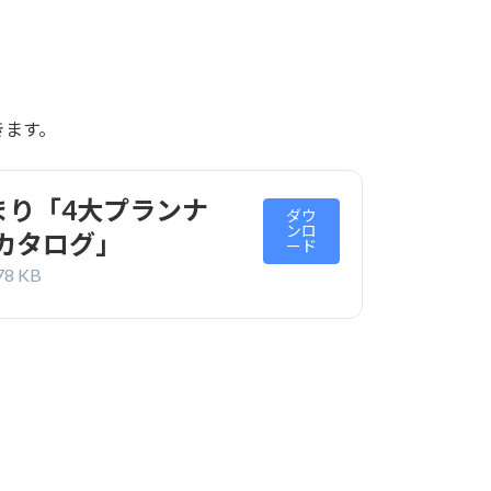
きます。
始まり「4大プランナ
ダウ
ンロ
カタログ」
ード
78 KB