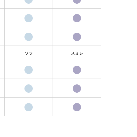
●
●
●
●
ソラ
スミレ
●
●
●
●
●
●