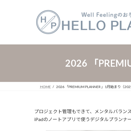
コ
ナ
ン
ビ
テ
ゲ
ン
ー
ツ
シ
へ
ョ
ス
ン
キ
に
ッ
移
​ 2026 「PRE
プ
動
HOME
​ 2026 「PREMIUM PLANNER 」1月始まり（2025/
プロジェクト管理もできて、メンタルバラン
iPadのノートアプリで使うデジタルプランナー