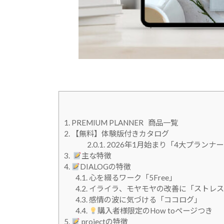
1.
PREMIUM PLANNER 商品一覧
2.
【無料】体験版付きカタログ
2.0.1.
2026年1月始まり「4大プランナ
3.
主な特徴
4.
DIALOGの特徴
4.1.
心を綴るワーク「5Free」
4.2.
イライラ、モヤモヤの改善に「ストレス
4.3.
感情の波に気づける「ココログ」
4.4.
購入者様限定のHow toページつき
5.
projectの特徴