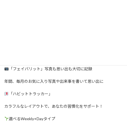
2026年1月始まりのiPadのノートアプリで使える
Good Day
がリリ
ースしました！
書くたびに見つかる、わたしだけの“Good Day”
。
[
Good Day の特徴 ]
「見開き1ページ」日々をつづれるDailyページ
「フェイバリット」写真も思い出も大切に記録
年間、毎月のお気に入り写真や出来事を書いて思い出に
「ハビットトラッカー」
カラフルなレイアウトで、あなたの習慣化をサポート！
選べるWeekly+Dayタイプ