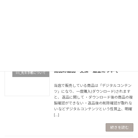
「生徒の評価や記録ページ」のご要望について
当店では先生の現場での安全な使用を最優先で
考えており、 個人情報記録に関しては、敢えて
別売（生徒記録）にして、 本来の先生手帳から
は分離した経緯がございます。 先生に安心・快
適 […]
続きを読む
商品の返品・交換・返金について
01_先生手帳について
当店で販売している商品は「デジタルコンテン
ツ」になり、一度購入(ダウンロード)されます
と、 返品に関して ・ダウンロード後の商品の複
製確認ができない ・返品後の削除確認が取れな
い などデジタルコンテンツという性質上、明確
[…]
続きを読む