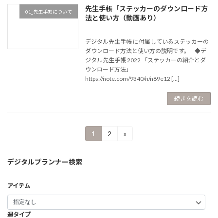
先生手帳「ステッカーのダウンロード方
01_先生手帳について
法と使い方（動画あり）
デジタル先生手帳 に付属しているステッカーの
ダウンロード方法と使い方の説明です。 ◆デ
ジタル先生手帳 2022 「ステッカーの紹介とダ
ウンロード方法」
https://note.com/9340/n/n89e12 […]
続きを読む
投
1
2
»
固
固
定
定
稿
ペ
ペ
デジタルプランナー検索
ー
ー
の
ジ
ジ
ペ
アイテム
ー
ジ
週タイプ